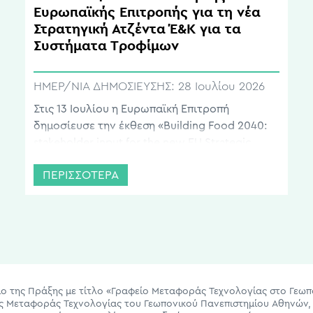
Ευρωπαϊκής Επιτροπής για τη νέα
Στρατηγική Ατζέντα Έ&Κ για τα
Συστήματα Τροφίμων
ΗΜΕΡ/ΝΙΑ ΔΗΜΟΣΙΕΥΣΗΣ:
28 Ιουλίου 2026
Στις 13 Ιουλίου η Ευρωπαϊκή Επιτροπή
δημοσίευσε την έκθεση «Building Food 2040:
stakeholder input for the new EU Strategic
Research & Innovation Agenda for Food
ΠΕΡΙΣΣΟΤΕΡΑ
Systems», μια νέα έκθεση που αναλύει τα
αποτελέσματα πανευρωπαϊκής διαβούλευσης
με ενδιαφερόμενους φορείς σχετικά με το
μέλλον της έρευνας και καινοτομίας στα
συστήματα τροφίμων. Η έκθεση βασίζεται σε
631 απαντήσεις και […]
ίσιο της Πράξης με τίτλο «Γραφείο Μεταφοράς Τεχνολογίας στο Γεω
ας Μεταφοράς Τεχνολογίας του Γεωπονικού Πανεπιστημίου Αθηνών, 