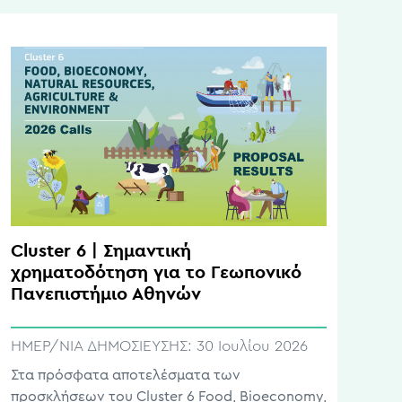
συμπόσια στους τομείς της βιώσιμης
γεωργίας, των συστημάτων τροφίμων, της
αλιείας και της δασοκομίας. Οι ερευνητές και
οι ερευνητικοί φορείς μπορούν […]
Cluster 6 | Σημαντική
χρηματοδότηση για το Γεωπονικό
Πανεπιστήμιο Αθηνών
ΗΜΕΡ/ΝΙΑ ΔΗΜΟΣΙΕΥΣΗΣ:
30 Ιουλίου 2026
Στα πρόσφατα αποτελέσματα των
προσκλήσεων του Cluster 6 Food, Bioeconomy,