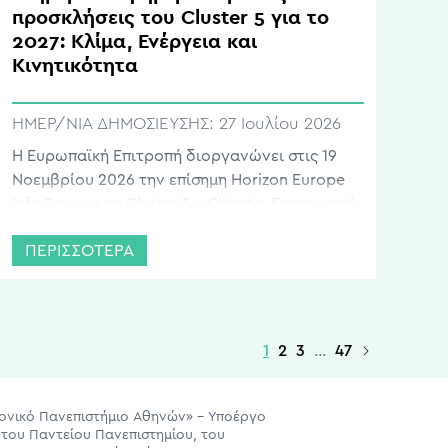
προσκλήσεις του Cluster 5 για το
2027: Κλίμα, Ενέργεια και
Κινητικότητα
ΗΜΕΡ/ΝΙΑ ΔΗΜΟΣΙΕΥΣΗΣ:
27 Ιουλίου 2026
Η Ευρωπαϊκή Επιτροπή διοργανώνει στις 19
Νοεμβρίου 2026 την επίσημη Horizon Europe
Info Day για το Cluster 5 – Climate, Energy and
Mobility, προσφέροντας μια ολοκληρωμένη
ΠΕΡΙΣΣΟΤΕΡΑ
ενημέρωση για τις χρηματοδοτικές ευκαιρίες
του Work Programme 2026-2027, συνολικού
εκτιμώμενου προϋπολογισμού 873
εκατομμυρίων ευρώ. Η εκδήλωση
επικεντρώνεται στη συμβολή της έρευνας και
1
2
3
…
47
της καινοτομίας στην πράσινη και ψηφιακή […]
πονικό Πανεπιστήμιο Αθηνών» – Υποέργο
του Παντείου Πανεπιστημίου, του