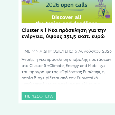
Cluster 5 | Νέα πρόσκληση για την
ενέργεια, ύψους 131,5 εκατ. ευρώ
ΗΜΕΡ/ΝΙΑ ΔΗΜΟΣΙΕΥΣΗΣ:
5 Αυγούστου 2026
Άνοιξε η νέα πρόσκληση υποβολής προτάσεων
στο Cluster 5 «Climate, Energy and Mobility»
του προγράμματος «Ορίζοντας Ευρώπη», η
οποία διαχειρίζεται από τον Ευρωπαϊκό
Εκτελεστικό Οργανισμό για το Κλίμα, τις
Υποδομές και το Περιβάλλον (CINEA).
ΠΕΡΙΣΣΟΤΕΡΑ
Καταληκτική ημερομηνία υποβολής είναι η 1η
Δεκεμβρίου 2026. Η πρόσκληση στηρίζει
έρευνα και καινοτομία για διατομεακές λύσεις
της κλιματικής μετάβασης και […]