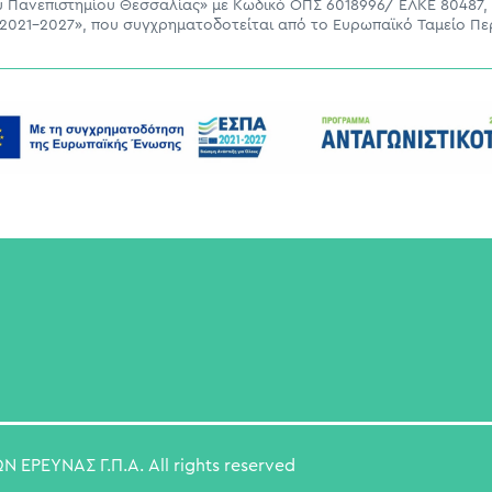
ου Πανεπιστημίου Θεσσαλίας» με Κωδικό ΟΠΣ 6018996/ ΕΛΚΕ 80487,
021-2027», που συγχρηματοδοτείται από το Ευρωπαϊκό Ταμείο Πε
ΕΡΕΥΝΑΣ Γ.Π.Α. All rights reserved