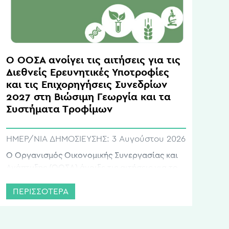
Ο ΟΟΣΑ ανοίγει τις αιτήσεις για τις
Διεθνείς Ερευνητικές Υποτροφίες
και τις Επιχορηγήσεις Συνεδρίων
2027 στη Βιώσιμη Γεωργία και τα
Συστήματα Τροφίμων
ΗΜΕΡ/ΝΙΑ ΔΗΜΟΣΙΕΥΣΗΣ:
3 Αυγούστου 2026
Ο Οργανισμός Οικονομικής Συνεργασίας και
Ανάπτυξης (ΟΟΣΑ) άνοιξε τις αιτήσεις για το
Συνεργατικό Ερευνητικό Πρόγραμμα (Co-
ΠΕΡΙΣΣΟΤΕΡΑ
operative Research Programme – CRP) 2027, το
οποίο αφορά διεθνείς ερευνητικές
υποτροφίες και επιχορηγήσεις για
επιστημονικά συνέδρια, εργαστήρια και