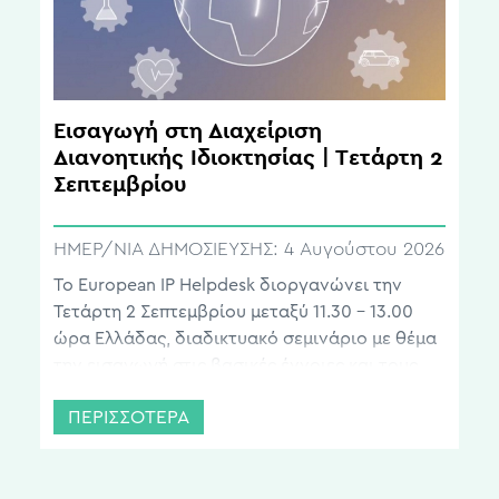
Εισαγωγή στη Διαχείριση
Διανοητικής Ιδιοκτησίας | Τετάρτη 2
Σεπτεμβρίου
ΗΜΕΡ/ΝΙΑ ΔΗΜΟΣΙΕΥΣΗΣ:
4 Αυγούστου 2026
Το European IP Helpdesk διοργανώνει την
Τετάρτη 2 Σεπτεμβρίου μεταξύ 11.30 – 13.00
ώρα Ελλάδας, διαδικτυακό σεμινάριο με θέμα
την εισαγωγή στις βασικές έννοιες και τους
ορισμούς της Διανοητικής Ιδιοκτησίας (ΔΙ) και
ΠΕΡΙΣΣΟΤΕΡΑ
των Δικαιωμάτων Διανοητικής Ιδιοκτησίας
(ΔΔΙ). Το σεμινάριο απευθύνεται σε όσους
κάνουν τα πρώτα τους βήματα στο πεδίο και
επιθυμούν να αποκτήσουν μια πρώτη, […]