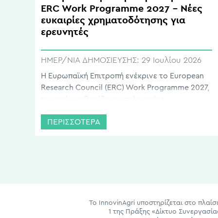
ERC Work Programme 2027 – Νέες
ευκαιρίες χρηματοδότησης για
ερευνητές
ΗΜΕΡ/ΝΙΑ ΔΗΜΟΣΙΕΥΣΗΣ:
29 Ιουλίου 2026
Η Ευρωπαϊκή Επιτροπή ενέκρινε το European
Research Council (ERC) Work Programme 2027,
το οποίο καθορίζει τις τελευταίες
προσκλήσεις χρηματοδότησης του ERC στο
ΠΕΡΙΣΣΟΤΕΡΑ
πλαίσιο του Horizon Europe 2021-2027. Το
πρόγραμμα περιλαμβάνει τις διαθέσιμες
δράσεις χρηματοδότησης, τους
προϋπολογισμούς των επιχορηγήσεων, το
χρονοδιάγραμμα των προσκλήσεων και τους
κανόνες υποβολής προτάσεων για το 2027. Οι
χρηματοδοτήσεις του ERC απευθύνονται […]
Το InnovinAgri υποστηρίζεται στο πλα
1 της Πράξης «Δίκτυο Συνεργασί